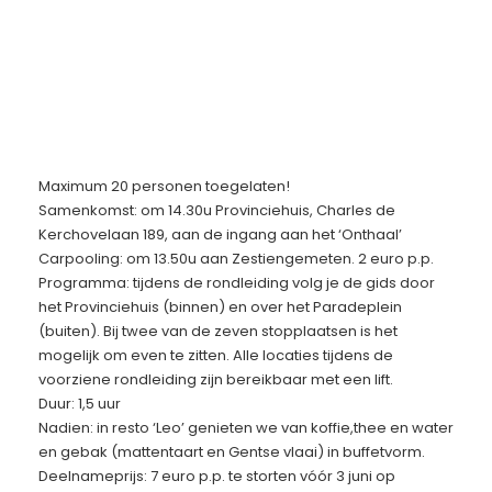
Maximum 20 personen toegelaten!
Samenkomst: om 14.30u Provinciehuis, Charles de
Kerchovelaan 189, aan de ingang aan het ‘Onthaal’
Carpooling: om 13.50u aan Zestiengemeten. 2 euro p.p.
Programma: tijdens de rondleiding volg je de gids door
het Provinciehuis (binnen) en over het Paradeplein
(buiten). Bij twee van de zeven stopplaatsen is het
mogelijk om even te zitten. Alle locaties tijdens de
voorziene rondleiding zijn bereikbaar met een lift.
Duur: 1,5 uur
Nadien: in resto ‘Leo’ genieten we van koffie,thee en water
en gebak (mattentaart en Gentse vlaai) in buffetvorm.
Deelnameprijs: 7 euro p.p. te storten vóór 3 juni op