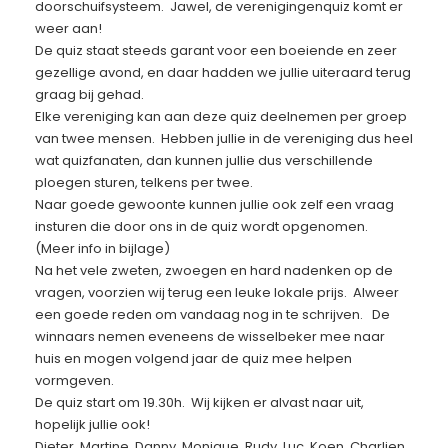
doorschuifsysteem. Jawel, de verenigingenquiz komt er
weer aan!
De quiz staat steeds garant voor een boeiende en zeer
gezellige avond, en daar hadden we jullie uiteraard terug
graag bij gehad.
Elke vereniging kan aan deze quiz deelnemen per groep
van twee mensen. Hebben jullie in de vereniging dus heel
wat quizfanaten, dan kunnen jullie dus verschillende
ploegen sturen, telkens per twee.
Naar goede gewoonte kunnen jullie ook zelf een vraag
insturen die door ons in de quiz wordt opgenomen.
(Meer info in bijlage)
Na het vele zweten, zwoegen en hard nadenken op de
vragen, voorzien wij terug een leuke lokale prijs. Alweer
een goede reden om vandaag nog in te schrijven. De
winnaars nemen eveneens de wisselbeker mee naar
huis en mogen volgend jaar de quiz mee helpen
vormgeven.
De quiz start om 19.30h. Wij kijken er alvast naar uit,
hopelijk jullie ook!
Dieter, Martine, Danny, Monique, Rudy, Luc, Koen, Charlien