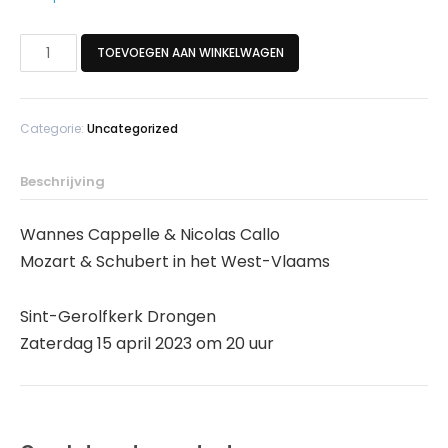
Wannes
TOEVOEGEN AAN WINKELWAGEN
Cappelle
&
Nicolas
Categorie:
Uncategorized
Callot-
niet
lid
Beschrijving
LG
aantal
Wannes Cappelle & Nicolas Callo
Mozart & Schubert in het West-Vlaams
Sint-Gerolfkerk Drongen
Zaterdag 15 april 2023 om 20 uur