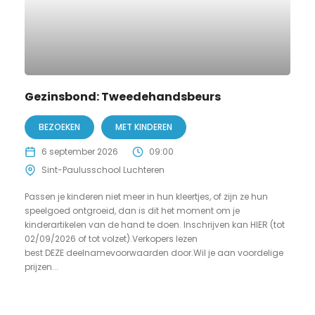
Gezinsbond: Tweedehandsbeurs
BEZOEKEN
MET KINDEREN
6 september 2026
09:00
Sint-Paulusschool Luchteren
Passen je kinderen niet meer in hun kleertjes, of zijn ze hun
speelgoed ontgroeid, dan is dit het moment om je
kinderartikelen van de hand te doen. Inschrijven kan HIER (tot
02/09/2026 of tot volzet).Verkopers lezen
best DEZE deelnamevoorwaarden door.Wil je aan voordelige
prijzen...