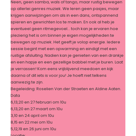
Neen, geen samba, wals of tango, maar rustig bewegen
op allerlei genres muziek. We leren geen pasjes, maar
krijgen aanwijzingen om als in een dans, ontspannend
spieren en gewrichten los te maken. En ook al heb je
eventueel geen ritmegevoel… toch kan je ervaren hoe
plezierig het is om binnen je eigen mogelijkheden te
bewegen op muziek. Het geeft je volop energie. Iedere
sessie begint met een opwarming en eindigt met een
rustige afsluiting. Nadien kan je genieten van een drankje
en een hapje en een gezellige babbel met je buren. Laat
je verrassen! Kom eens vrijblijvend meedoen en kijk
daarna of dit iets is voor jou! Je hoeft niet telkens
aanwezig te zijn.
Begeleiding: Roselien Van der Straeten en Aldine Aaten.
Data
6,13,20 en 27 februari om 10u
6,13,20 en 27 maart om 10u
3,10 en 24 april om 10u
8,15 en 22 mei om 10u
5,12,19 en 26 juni om 10u
Locatie: