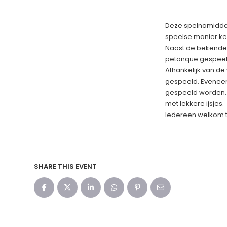
Deze spelnamiddag
speelse manier k
Naast de bekende v
petanque gespeeld
Afhankelijk van d
gespeeld. Eveneen
gespeeld worden. 
met lekkere ijsjes.
Iedereen welkom tu
SHARE THIS EVENT