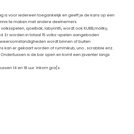
 is voor iedereen toegankelijk en geeft je de kans op een
ennis te maken met andere deelnemers.
olksspelen, sjoelbak, labyrinth, wordt ook KUBB,möllky,
. Er worden in totaal 15 volks-spelen aangeboden.
e weersomstandigheden wordt binnen of buiten
s kan er gekaart worden of rummikub, uno , scrabble enz..
Ondertussen is de bar open en komt een ijsventer langs
ssen 14 en 18 uur. Inkom gra[s.