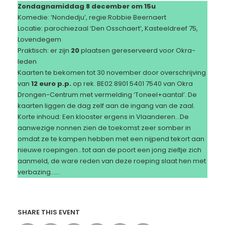
Zondagnamiddag 8 december om 15u
Komedie: ‘Nondedju’, regie:Robbie Beernaert
Locatie: parochiezaal ‘Den Osschaert’, Kasteeldreef 75,
Lovendegem
Praktisch: er zijn
20
plaatsen gereserveerd voor Okra-
leden
Kaarten te bekomen tot 30 november door overschrijving
van
12 euro p.p.
op rek. BE02 8901 5401 7540 van Okra
Drongen-Centrum met vermelding ‘Toneel+aantal’. De
kaarten liggen de dag zelf aan de ingang van de zaal.
Korte inhoud: Een klooster ergens in Vlaanderen…De
aanwezige nonnen zien de toekomst zeer somber in
omdat ze te kampen hebben met een nijpend tekort aan
nieuwe roepingen…tot aan de poort een jong zieltje zich
aanmeld, de ware reden van deze roeping slaat hen met
verbazing……
SHARE THIS EVENT