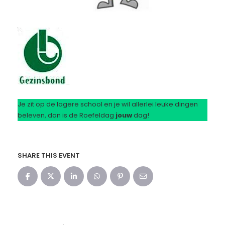
Je zit op de lagere school en je wil allerlei leuke dingen
beleven, dan is de Roefeldag
jouw
dag!
SHARE THIS EVENT