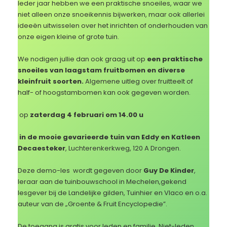
Ieder jaar hebben we een praktische snoeiles, waar we
niet alleen onze snoeikennis bijwerken, maar ook allerlei
ideeën uitwisselen over het inrichten of onderhouden van
onze eigen kleine of grote tuin.
We nodigen jullie dan ook graag uit op
een praktische
snoeiles van laagstam fruitbomen en diverse
kleinfruit soorten.
Algemene uitleg over fruitteelt of
half- of hoogstambomen kan ook gegeven worden.
op
zaterdag 4 februari om 14.00 u
in de mooie gevarieerde tuin van Eddy en Katleen
Decaesteker
, Luchterenkerkweg, 120 A Drongen.
Deze demo-les wordt gegeven door
Guy De Kinder
,
leraar aan de tuinbouwschool in Mechelen,gekend
lesgever bij de Landelijke gilden, Tuinhier en Vlaco en o.a.
auteur van de „Groente & Fruit Encyclopedie”.
De toegang is gratis voor leden en familie. Niet-leden