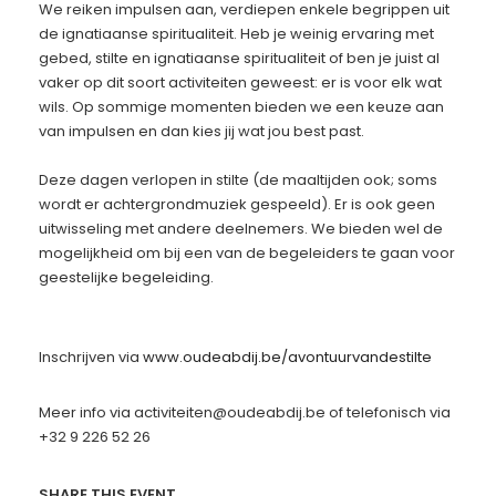
​We reiken impulsen aan, verdiepen enkele begrippen uit
de ignatiaanse spiritualiteit. Heb je weinig ervaring met
gebed, stilte en ignatiaanse spiritualiteit of ben je juist al
vaker op dit soort activiteiten geweest: er is voor elk wat
wils. Op sommige momenten bieden we een keuze aan
van impulsen en dan kies jij wat jou best past.
Deze dagen verlopen in stilte (de maaltijden ook; soms
wordt er achtergrondmuziek gespeeld). Er is ook geen
uitwisseling met andere deelnemers. We bieden wel de
mogelijkheid om bij een van de begeleiders te gaan voor
geestelijke begeleiding.
​Inschrijven via
www.oudeabdij.be/avontuurvandestilte
Meer info via activiteiten@oudeabdij.be of telefonisch via
+32 9 226 52 26
SHARE THIS EVENT