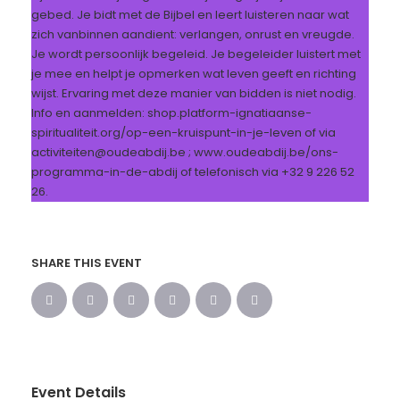
gebed. Je bidt met de Bijbel en leert luisteren naar wat
zich vanbinnen aandient: verlangen, onrust en vreugde.
Je wordt persoonlijk begeleid. Je begeleider luistert met
je mee en helpt je opmerken wat leven geeft en richting
wijst. Ervaring met deze manier van bidden is niet nodig.
Info en aanmelden: shop.platform-ignatiaanse-
spiritualiteit.org/op-een-kruispunt-in-je-leven of via
activiteiten@oudeabdij.be ; www.oudeabdij.be/ons-
programma-in-de-abdij of telefonisch via +32 9 226 52
26.
SHARE THIS EVENT
Event Details