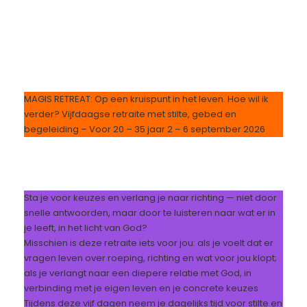
MAGIS RETREAT: Op een kruispunt in het leven. Hoe wil ik
verder? Vijfdaagse retraite met stilte, gebed en
begeleiding – Voor 20 – 35 jaar 2 – 6 september 2026
Sta je voor keuzes en verlang je naar richting — niet door
snelle antwoorden, maar door te luisteren naar wat er in
je leeft, in het licht van God?
Misschien is deze retraite iets voor jou: als je voelt dat er
vragen leven over roeping, richting en wat voor jou klopt;
als je verlangt naar een diepere relatie met God, in
verbinding met je eigen leven en je concrete keuzes
Tijdens deze vijf dagen neem je dagelijks tijd voor stilte en