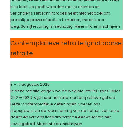
ordenen, te verkennen en te onderscheiden wat er diep
in je leeft. Je geeft woorden aan je dromen en
verlangens. Het schrijfproces heeft niet het doel om
prachtige proza of poëzie te maken, maar is een
weg. Schrijfervaring is niet nodig.
Meer info en inschrijven
Contemplatieve retraite Ignatiaanse
retraite
8 – 17 augustus 2025
In deze retraite volgen we de weg die jezuïet Franz Jalics
(1927-2021) wijst naar het stille, contemplatieve gebed.
Deze ‘contemplatieve oefeningen’ voeren ons
stapsgewijs via de waarneming van de natuur, van onze
adem en van ons lichaam naar de eenvoud van het
Jezusgebed.
Meer info en inschrijven