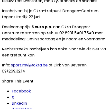
Nieuw: Leeuwentoren, molkky, fithocky en sciddles
Inschrijven: bij je Okra-trefpunt Drongen-Centrum
tegen uiterlijk 22 juni
Deelnameprijs:
5 euro p.p.
aan Okra Drongen-
Centrum te storten op rek. BE02 8901 5401 7540 met
mededeling ‘Ominisportdag en je naam en voornaam’
Rechtstreeks inschrijven kan enkel voor wie dit niet via
een trefpunt kan.
Info:
sport.mvl@okra.be
of Dirk Van Beveren
09/269.32.14
Share This Event
Facebook
X
LinkedIn