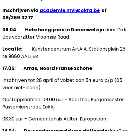
Inschrijven via
academie.mvl@okra.be
of
09/269.32.17
05.04: Hete hangijzers in Dierenwelzijn
door Dirk
Lips voorzitter Vlaamse Raad
Locatie:
Kunstencentrum ArtA’A, Stationsplein 25
te 9880 AALTER
17.05
: Arras, Noord Franse Schone
Inschrijven tot 28 april of volzet aan 54 euro p/p (65
voor niet-leden)
Opstapplaatsen: 08.00 uur – Sporthal, Burgemeester
Pussemierstraat, Eeklo
08.30 uur – Gemeentehuis Aalter, Europalaan
14.04: De wondere wereld van de Vogels
doorTim