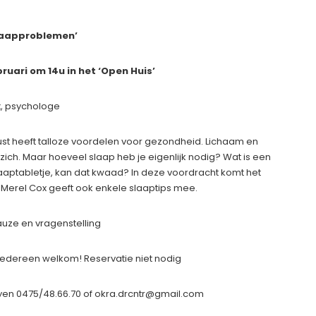
aapproblemen’
uari om 14u in het ‘Open Huis’
x, psychologe
st heeft talloze voordelen voor gezondheid. Lichaam en
ich. Maar hoeveel slaap heb je eigenlijk nodig? Wat is een
aptabletje, kan dat kwaad? In deze voordracht komt het
 Merel Cox geeft ook enkele slaaptips mee.
pauze en vragenstelling
Iedereen welkom! Reservatie niet nodig
oyen 0475/48.66.70 of okra.drcntr@gmail.com