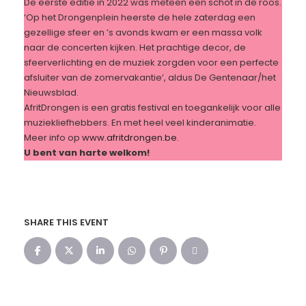
De eerste editie in 2022 was meteen een schot in de roos.
‘Op het Drongenplein heerste de hele zaterdag een
gezellige sfeer en ’s avonds kwam er een massa volk
naar de concerten kijken. Het prachtige decor, de
sfeerverlichting en de muziek zorgden voor een perfecte
afsluiter van de zomervakantie’, aldus De Gentenaar/het
Nieuwsblad.
AfritDrongen is een gratis festival en toegankelijk voor alle
muziekliefhebbers. En met heel veel kinderanimatie.
Meer info op
www.afritdrongen.be
.
U bent van harte welkom!
SHARE THIS EVENT