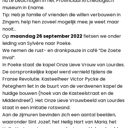
nu te bezichtigen in het Provinciaal Archeologisch
museum in Ename.
Tip: Heb je familie of vrienden die willen verbouwen in
Zingem; help hen zoveel mogelijk mee; je weet maar
nooit…
Op
maandag 26 september 2022
fietsen we onder
leiding van Sylvère naar Poeke.
We nemen de rust- en drankpauze in café “De Zoete
Inval”.
In Poeke staat de kapel Onze Lieve Vrouw van Lourdes.
De oorspronkelijke kapel werd vernield tijdens de
Franse Revolutie. Kasteelheer Victor Pycke de
Peteghem liet in de buurt van de verdwenen kapel de
huidige bouwen (hoek van de Kasteelstraat en de
Middendreef). Het Onze Lieve Vrouwbeeld van Lourdes
staat in een imitatie rotswand.
Aan de zijmuren bevinden zich een aantal beelden,
waaronder Sint Jozef; het Heilig Hart van Maria; het