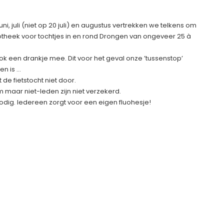
ni, juli (niet op 20 juli) en augustus vertrekken we telkens om
iotheek voor tochtjes in en rond Drongen van ongeveer 25 à
k een drankje mee. Dit voor het geval onze ’tussenstop’
en is …
de fietstocht niet door.
 maar niet-leden zijn niet verzekerd.
 nodig. Iedereen zorgt voor een eigen fluohesje!