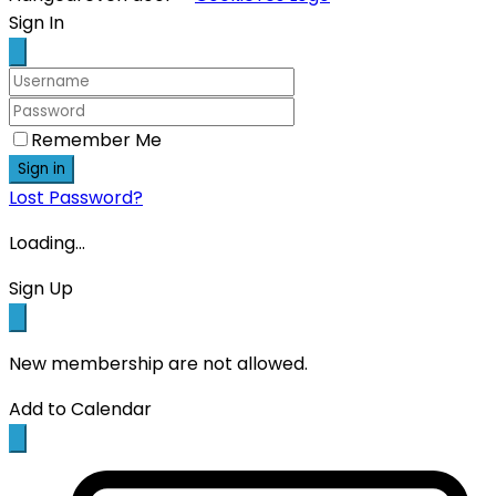
Scroll
Sign In
Up
Remember Me
Sign in
Lost Password?
Loading...
Sign Up
New membership are not allowed.
Add to Calendar