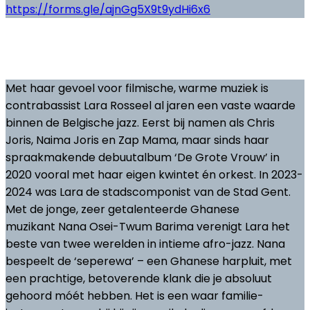
https://forms.gle/ajnGg5X9t9ydHi6x6
Met haar gevoel voor filmische, warme muziek is
contrabassist Lara Rosseel al jaren een vaste waarde
binnen de Belgische jazz. Eerst bij namen als Chris
Joris, Naima Joris en Zap Mama, maar sinds haar
spraakmakende debuutalbum ‘De Grote Vrouw’ in
2020 vooral met haar eigen kwintet én orkest. In 2023-
2024 was Lara de stadscomponist van de Stad Gent.
Met de jonge, zeer getalenteerde Ghanese
muzikant Nana Osei-Twum Barima verenigt Lara het
beste van twee werelden in intieme afro-jazz. Nana
bespeelt de ‘seperewa’ – een Ghanese harpluit, met
een prachtige, betoverende klank die je absoluut
gehoord móét hebben. Het is een waar familie-