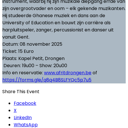
instrument, waarbij hij zijn muzikale diepgang erfde van
zijn overgrootvader en oom – elk gekende muzikanten.
Hij studeerde Ghanese muziek en dans aan de
University of Education en bouwt zijn carrière als
harpluitspeler, zanger, percussionist en danser uit
vanuit Gent.
Datum: 08 november 2025
Ticket: 15 Euro
Plaats: Kapel Petit, Drongen
Deuren: 19u00 – Show: 20u00
Info en reservatie:
www.afritdrongen.be
of
https://forms.gle/q8q4B8SLFYQc5p7u5
Share This Event
Facebook
X
LinkedIn
WhatsApp