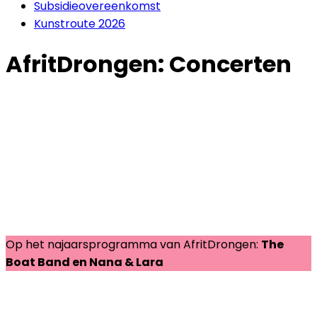
Subsidieovereenkomst
Kunstroute 2026
AfritDrongen: Concerten
Op het najaarsprogramma van AfritDrongen:
The
Boat Band en Nana & Lara