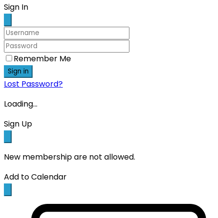
Scroll
Sign In
Up
Remember Me
Sign in
Lost Password?
Loading...
Sign Up
New membership are not allowed.
Add to Calendar