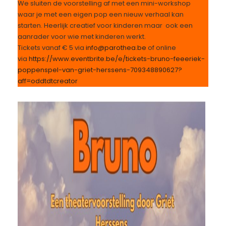
We sluiten de voorstelling af met een mini-workshop
waar je met een eigen pop een nieuw verhaal kan
starten. Heerlijk creatief voor kinderen maar ook een
aanrader voor wie met kinderen werkt.
Tickets vanaf € 5 via
info@parothea.be
of online
via
https://www.eventbrite.be/e/tickets-bruno-feeeriek-
poppenspel-van-griet-herssens-709348890627?
aff=oddtdtcreator