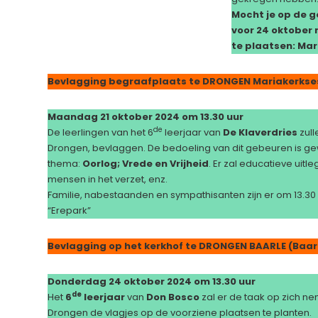
Mocht je op de g
voor 24 oktober 
te plaatsen: Mar
Bevlagging begraafplaats te DRONGEN Mariakerks
Maandag 21 oktober 2024 om 13.30 uur
de
De leerlingen van het 6
leerjaar van
De Klaverdries
zull
Drongen, bevlaggen. De bedoeling van dit gebeuren is ge
thema:
Oorlog; Vrede en Vrijheid
. Er zal educatieve uit
mensen in het verzet, enz.
Familie, nabestaanden en sympathisanten zijn er om 13.30
“Erepark”
Bevlagging op het kerkhof te DRONGEN BAARLE (Baar
Donderdag 24 oktober 2024 om 13.30 uur
de
Het
6
leerjaar
van
Don Bosco
zal er de taak op zich n
Drongen de vlagjes op de voorziene plaatsen te planten.