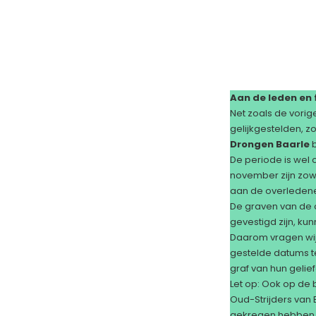
Aan de leden en 
Net zoals de vorig
gelijkgestelden, z
Drongen Baarle
b
De periode is wel
november zijn zow
aan de overledene
De graven van de o
gevestigd zijn, ku
Daarom vragen wij
gestelde datums te
graf van hun gelie
Let op: Ook op de
Oud-Strijders van 
gekregen hebben