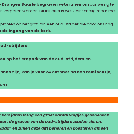
e
Drongen Baarle begraven
veteranen
om aanwezig te
n vergeten worden. Dit initiatief is wel kleinschalig maar met
anten op het graf van een oud-strijder die door ons nog
 de ingang van de kerk.
ud-strijders:
ven op het erepark van de oud-strijders en
nen zijn, kan je voor 24 oktober na een telefoontje,
4 31
kele jaren terug een groot aantal vlagjes geschonken
aar, de graven van de oud-strijders zouden sieren.
kbaar en zullen deze gift beheren en koesteren als een