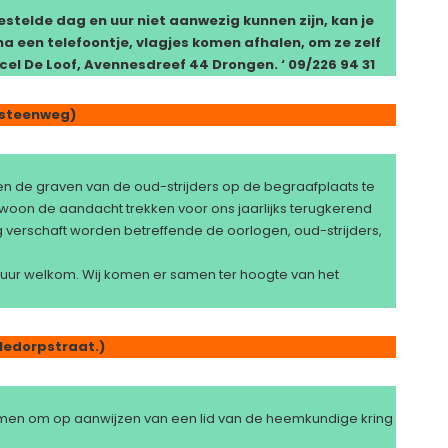
estelde dag en uur niet aanwezig kunnen zijn, kan je
na een telefoontje, vlagjes komen afhalen, om ze zelf
cel De Loof, Avennesdreef 44 Drongen. ‘ 09/226 94 31
esteenweg)
en de graven van de oud-strijders op de begraafplaats te
woon de aandacht trekken voor ons jaarlijks terugkerend
leg verschaft worden betreffende de oorlogen, oud-strijders,
 uur welkom. Wij komen er samen ter hoogte van het
ledorpstraat.)
emen om op aanwijzen van een lid van de heemkundige kring