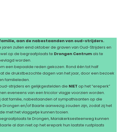
familie, aan de nabestaanden van oud-strijders.
e jaren zullen eind oktober de graven van Oud-Strijders en
owel op de begraafplaats te
Drongen Centrum
als te
evlagd worden.
 om een bepaalde reden gekozen. Rond één tot half
at de drukstbezochte dagen van het jaar, door een bezoek
n familieleden.
ud-strijders en gelijkgestelden die
NIET
op het “ereperk”
nnen eveneens van een tricolor vlagje voorzien worden.
 dat familie, nabestaanden of sympathisanten op die
 Drongen en/of Baarle aanwezig zouden zijn, zodat zij het
fde met het vlaggetje kunnen tooien.
 begraafplaats te Drongen, Mariakerksesteenweg kunnen
Baarle al dan niet op het erepark hun laatste rustplaats
.