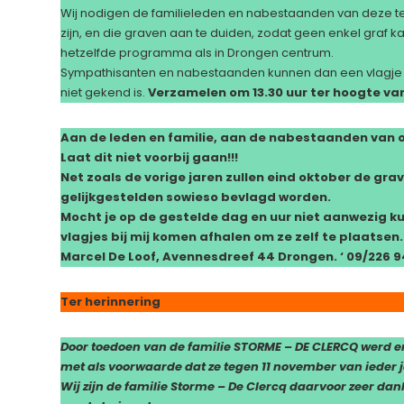
Wij nodigen de familieleden en nabestaanden van deze t
zijn, en die graven aan te duiden, zodat geen enkel graf ka
hetzelfde programma als in Drongen centrum.
Sympathisanten en nabestaanden kunnen dan een vlagje pl
niet gekend is.
Verzamelen om 13.30 uur ter hoogte van
Aan de leden en familie, aan de nabestaanden van o
Laat dit niet voorbij gaan!!!
Net zoals de vorige jaren zullen eind oktober de gra
gelijkgestelden sowieso bevlagd worden.
Mocht je op de gestelde dag en uur niet aanwezig kun
vlagjes bij mij komen afhalen om ze zelf te plaatsen.
Marcel De Loof, Avennesdreef 44 Drongen. ‘ 09/226 9
Ter herinnering
Door toedoen van de familie STORME – DE CLERCQ werd en
met als voorwaarde dat ze tegen 11 november van ieder j
Wij zijn de familie Storme – De Clercq daarvoor zeer dan