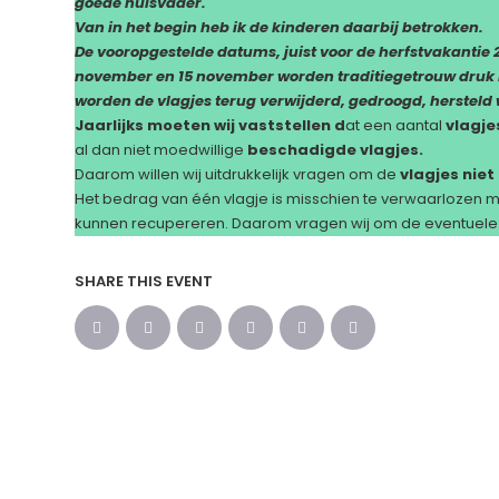
goede huisvader.
Van in het begin heb ik de kinderen daarbij betrokken.
De vooropgestelde datums, juist voor de herfstvakantie 20
november en 15 november worden traditiegetrouw druk 
worden de vlagjes terug verwijderd, gedroogd, hersteld
Jaarlijks moeten wij vaststellen d
at een aantal
vlagje
al dan niet moedwillige
beschadigde vlagjes.
Daarom willen wij uitdrukkelijk vragen om de
vlagjes nie
Het bedrag van één vlagje is misschien te verwaarlozen maa
kunnen recupereren. Daarom vragen wij om de eventuele v
SHARE THIS EVENT