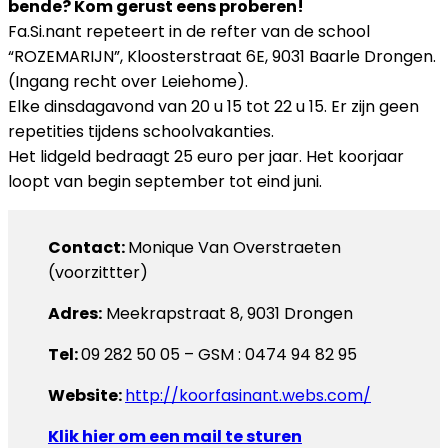
bende? Kom gerust eens proberen!
Fa.Si.nant repeteert in de refter van de school
“ROZEMARIJN”, Kloosterstraat 6E, 9031 Baarle Drongen.
(Ingang recht over Leiehome).
Elke dinsdagavond van 20 u 15 tot 22 u 15. Er zijn geen
repetities tijdens schoolvakanties.
Het lidgeld bedraagt 25 euro per jaar. Het koorjaar
loopt van begin september tot eind juni.
Contact:
Monique Van Overstraeten
(voorzittter)
Adres:
Meekrapstraat 8, 9031 Drongen
Tel:
09 282 50 05 – GSM : 0474 94 82 95
Website:
http://koorfasinant.webs.com/
Klik hier om een mail te sturen