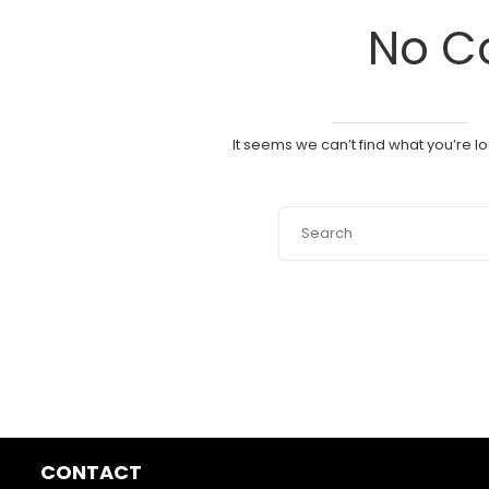
No C
It seems we can’t find what you’re l
CONTACT