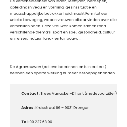
De verscheidenheid van leden, leeftijden, beroepen,
opleidingsniveau en vorming, gezinssituatie en
maatschappelijke betrokkenheid maakt Ferm tot een
unieke beweging, waarin vrouwen elkaar vinden over alle
verschillen heen. Deze vrouwen komen samen rond
verschillende thema’s: sport en spel, gezondheid, cultuur
en reizen, natuur, land- en tuinbouw, …
De Agravrouwen (actieve boerinnen en tuiniersters)
hebben een aparte werking nl. meer beroepsgebonden.
Contact:
Trees Vanacker-D’hont (medevoorzitter)
Adres:
Kruisstraat 66 – 9031 Drongen
Tel:
09 227 63 90