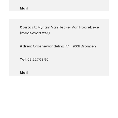
Mail
Contact:
Myriam Van Hecke-Van Hoorebeke
(medevoorzitter)
Adres:
Groenewandeling 77 – 9031 Drongen
Tel:
09 227 63 90
Mail