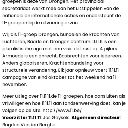
groepen is deze van Drongen. Het provinciaal
secretariaat werkt mee aan het uitstippelen van de
nationale en internationale acties en ondersteunt de
11-groepen bij de uitvoering ervan.
Wij, als 11-groep Drongen, bundelen de krachten van
Luchteren, Baarle en Drongen centrum. 11.11.11 is een
pluralistische ngo met een visie dat rust op 4 pijlers:
Armoede is een onrecht, Basisrechten voor iedereen,
Anders globaliseren, Krachtenbundeling voor
structurele verandering. Elk jaar opnieuw voert 11.11.11
campagne van eind oktober tot het weekend na 11
november.
Meer uitleg over 11.11.11,de 11-groepen, hoe aansluiten als
vrijwilliger en hoe 11.11.11 aan fondsenwerving doet, kan je
volgen op de site: http://www.11.be/
Voorzitter 11.11.11
: Jos Geysels.
Algemeen directeur
:
Bogdan Vanden Berghe